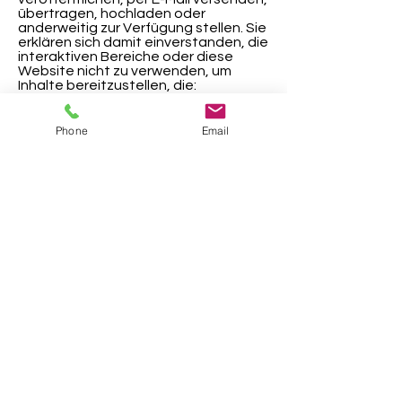
übertragen, hochladen oder
anderweitig zur Verfügung stellen. Sie
erklären sich damit einverstanden, die
interaktiven Bereiche oder diese
Website nicht zu verwenden, um
Inhalte bereitzustellen, die:
rechtswidrig, schädlich für
Erwachsene oder Minderjährige,
bedrohlich, beleidigend, belästigend,
Phone
Email
quälend, diffamierend, vulgär,
obszön, verleumderisch, in die
Privatsphäre anderer eingreifend,
hasserfüllt, oder rassisch, ethnisch
oder anderweitig anstößig; oder ein
Patent, eine Marke, ein
Geschäftsgeheimnis, ein
Urheberrecht oder andere
Eigentumsrechte einer Person
verletzen; oder nicht autorisierte
Werbung enthält oder andere
Besucher anwirbt; oder vom Besucher
beabsichtigt ist, die Funktionalität
oder Integrität von
Computersoftware, Hardware oder
Materialien auf dieser Website zu
unterbrechen, zu zerstören oder
einzuschränken.
Wenn Sie Zweifel über das