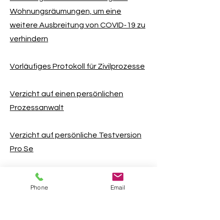
Wohnungsräumungen, um eine
weitere Ausbreitung von COVID-19 zu
verhindern
Vorläufiges Protokoll für Zivilprozesse
Verzicht auf einen persönlichen
Prozessanwalt
Verzicht auf persönliche Testversion
Pro Se
Cherokee County, Georgia "Wo die Metro auf
die Berge trifft" | © Cherokee County Board of
Phone
Email
Commissioners
Verkäufer-E-Mail