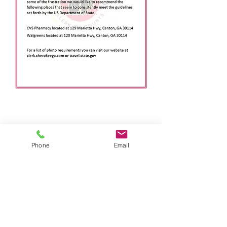
Cherokee County, Georgia "Wo die Metro auf
die Berge trifft" | © Cherokee County Board of
Commissioners
Phone
Email
Verkäufer-E-Mail
Datenschutzerklärung
Geschäftsbedingungen
ADA-Konformität