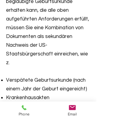
beglaubigte Geburtsurkunde
erhalten kann, die alle oben
aufgeführten Anforderungen erfüllt,
müssen Sie eine Kombination von
Dokumenten als sekundären
Nachweis der US-
Staatsbürgerschaft einreichen, wie
z.
Verspätete Geburtsurkunde (nach
einem Jahr der Geburt eingereicht)
Krankenhausakten
Religiöse Aufzeichnungen (Tauf-,
Phone
Email
Kommunion-, Segenszeugnis,
Familienbibel usw.)
Frühe Schulzeugnisse