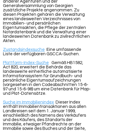
anderer Agenturen und der
Generalversammlung von Georgien
zusätzliche Projekte angenommen. Zu
diesen Projekten gehören die Verwaltung
eines landesweiten Verzeichnisses von
Immobilien- und persönlichen
Eigentumsakten, die Pflege der zentralen
Notardatenbank und die Verwaltung einer
landesweiten Datenbank zu zivilrechtlichen
Akten.
Zustandsindexsuche
Eine umfassende
Liste der verfügbaren GSCCA-Suchen.
Plattform-Index-Suche
Gemäß HB1582,
Act 820, erweitert die Behörde das
landesweite einheitliche automatisierte
Informationssystem für Grundbuch- und
persönliche Eigentumsaufzeichnungen
(vorgesehen in den Codeabschnitten 15-6-
97 und 15-6-98) um eine Datenbank für Map-
und Plat-Datensätze.
Suche im Immobilienindex
Dieser Index
enthält Immobilientransaktionen aus allen
Landkreisen seit dem 1. Januar 1999,
einschließlich des Namens des Verkäufers
und des Käufers, des Standorts der
Immobilie, etwaiger Pfandrechte an der
Immobilie sowie des Buches und der Seite,